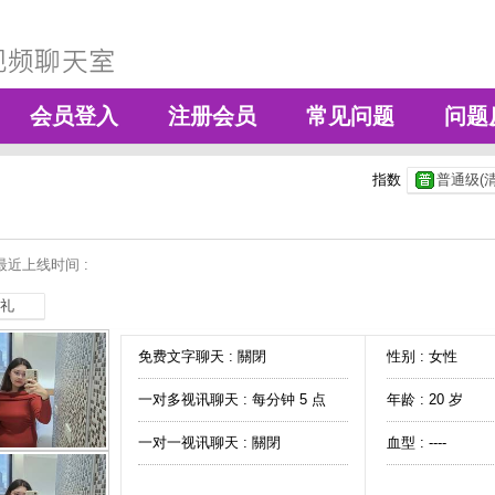
会员登入
注册会员
常见问题
问题
指数
普通级(清
最近上线时间 :
礼
免费文字聊天 :
關閉
性别 : 女性
一对多视讯聊天 :
每分钟 5 点
年龄 : 20 岁
一对一视讯聊天 :
關閉
血型 : ----