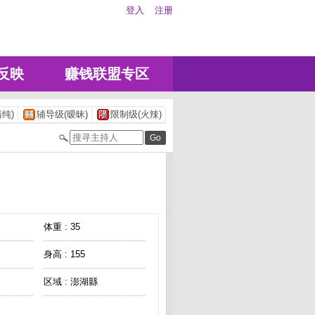
登入
注册
反映
赚钱联盟专区
纯)
辅导级(暧昧)
限制级(火辣)
体重 : 35
身高 : 155
区域 : 澎湖縣