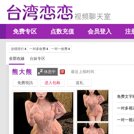
免费专区
点数充值
会员登入
注
业绩排行
一对多收费
一对一收费
全部在線
台妹专区
熊大熊
休息中
最近上线时间 :
免費視訊
进入包厢
送礼
免费文字聊
一对多视
一对一视